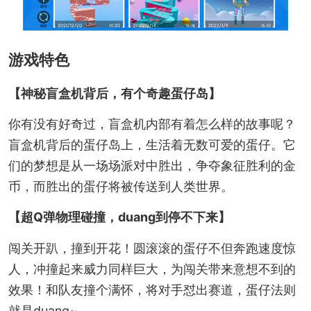
游戏特色
【神秘盲盒机背后，有个奇趣蛋仔岛】
你有没有好奇过，盲盒机内部有着怎么样的故事呢？
盲盒机背后的蛋仔岛上，生活着无数可爱的蛋仔。它
们的梦想是从一场场派对中胜出，争夺象征胜利的金
币，而胜出的蛋仔将被传送到人类世界。
【超Q弹物理碰撞，duang到停不下来】
闯关开趴，撞到开花！圆滚滚的蛋仔不但奔跑速度惊
人，冲撞起来威力同样巨大，为闯关带来意想不到的
效果！和队友撞个满怀，将对手怼出赛道，蛋仔法则
就是duang~。