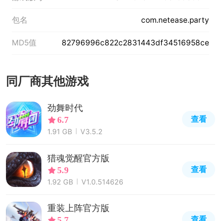
包名
com.netease.party
MD5值
82796996c822c2831443df34516958ce
同厂商其他游戏
劲舞时代
查看
6.7
1.91 GB
V3.5.2
猎魂觉醒官方版
查看
5.9
1.92 GB
V1.0.514626
重装上阵官方版
查看
5.7