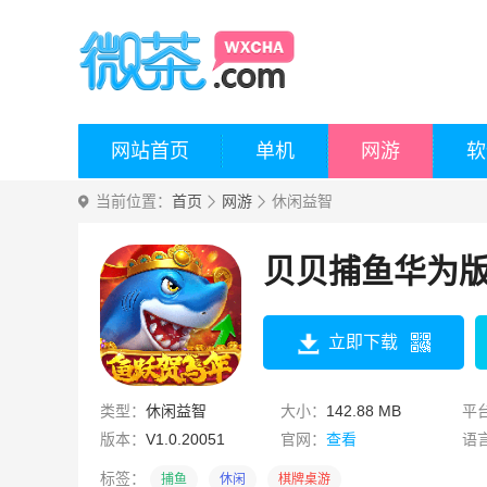
网站首页
单机
网游
软
当前位置：
首页
网游
休闲益智
贝贝捕鱼华为
立即下载
类型：
休闲益智
大小：
142.88 MB
平
版本：
V1.0.20051
官网：
查看
语
标签：
捕鱼
休闲
棋牌桌游