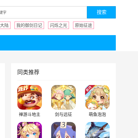
大陆
我的御剑日记
闪烁之光
原始征途
同类推荐
禅游斗地主
剑与远征
萌鱼泡泡