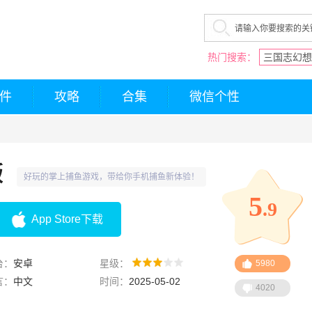
热门搜索：
三国志幻想
件
攻略
合集
微信个性
版
好玩的掌上捕鱼游戏，带给你手机捕鱼新体验！
5
.9
App Store下载
台：
安卓
星级：
5980
言：
中文
时间：
2025-05-02
4020