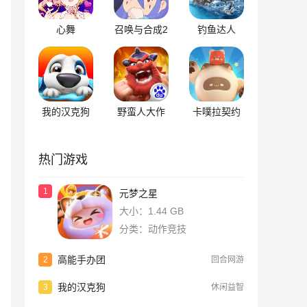
心舞
召唤与合成2
钓鱼达人
我的汉克狗
野蛮人大作
卡噗拉契约
战
热门游戏
1
元梦之星
大小：1.44 GB
分类：动作竞技
高能手办团
2
回合网游
我的汉克狗
3
休闲益智