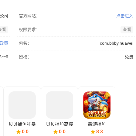
公司
官方网站：
点击进入
查看
权限要求：
查看
政策
包名：
com.bbby.huawei
2cc6
授权：
免费
贝贝捕鱼狂暴
贝贝捕鱼高爆
鑫游捕鱼
版
版
0.0
0.0
8.3