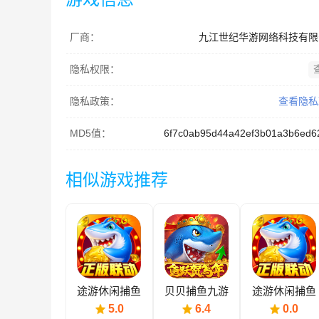
厂商：
九江世纪华游网络科技有限
隐私权限：
隐私政策：
查看隐私
MD5值：
6f7c0ab95d44a42ef3b01a3b6ed6
相似游戏推荐
途游休闲捕鱼
贝贝捕鱼九游
途游休闲捕鱼
版本
(巳蛇来袭)
5.0
6.4
0.0