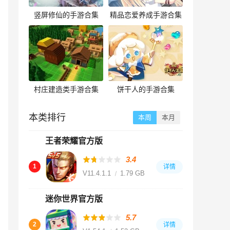
竖屏修仙的手游合集
精品恋爱养成手游合集
村庄建造类手游合集
饼干人的手游合集
本类排行
本周
本月
王者荣耀官方版
3.4
1
详情
V11.4.1.1
1.79 GB
迷你世界官方版
5.7
2
详情