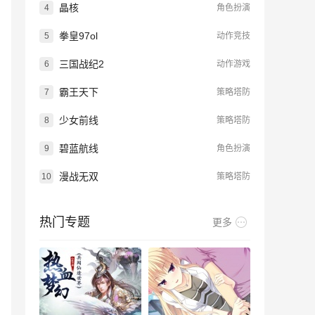
晶核
4
角色扮演
拳皇97ol
5
动作竞技
三国战纪2
6
动作游戏
霸王天下
7
策略塔防
少女前线
8
策略塔防
碧蓝航线
9
角色扮演
漫战无双
10
策略塔防
热门专题
更多