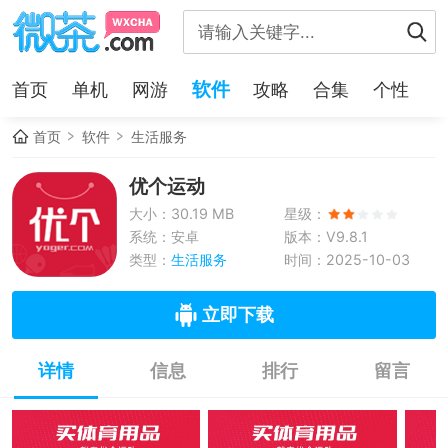
软件
首页
单机
网游
攻略
合集
个性
首页
软件
生活服务
优个运动
大小：30.19 MB
星级：
系统：安卓
版本：V9.8.1
类型：
生活服务
时间：2025-10-03
立即下载
详情
信息
排行
留言