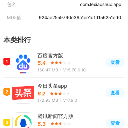
包名
com.lexiaoshuo.app
MD5值
924ae2559760e36a1ee1c1d156251ed0
本类排行
百度官方版
1
查看
5.4
160.47 MB
V15.70.0.10
今日头条app
2
查看
6.2
172.93 MB
V17.9.0
腾讯新闻官方版
3
查看
5.3