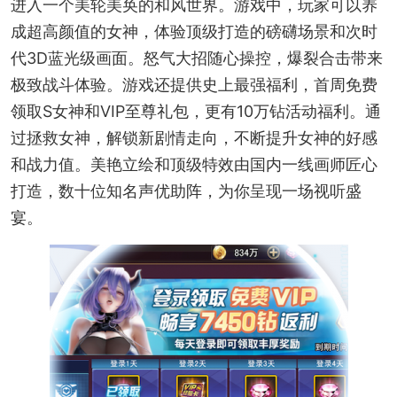
进入一个美轮美奂的和风世界。游戏中，玩家可以养
成超高颜值的女神，体验顶级打造的磅礴场景和次时
代3D蓝光级画面。怒气大招随心操控，爆裂合击带来
极致战斗体验。游戏还提供史上最强福利，首周免费
领取S女神和VIP至尊礼包，更有10万钻活动福利。通
过拯救女神，解锁新剧情走向，不断提升女神的好感
和战力值。美艳立绘和顶级特效由国内一线画师匠心
打造，数十位知名声优助阵，为你呈现一场视听盛
宴。