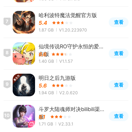
哈利波特魔法觉醒官方版
7
查看
5.4
1.87 GB
V1.20.223970
仙境传说RO守护永恒的爱官
8
查看
方版
6.6
1.40 GB
V1.1.57
明日之后九游版
9
查看
5.6
1.94 GB
V2.0.620
斗罗大陆魂师对决bilibili渠道
10
查看
服
6.1
1.71 GB
V2.33.1