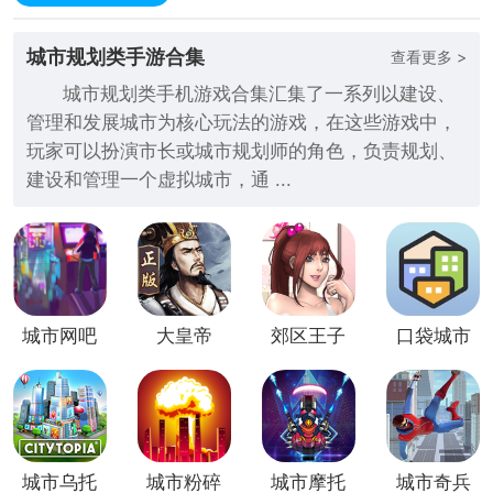
城市规划类手游合集
查看更多 >
城市规划类手机游戏合集汇集了一系列以建设、
管理和发展城市为核心玩法的游戏，在这些游戏中，
玩家可以扮演市长或城市规划师的角色，负责规划、
建设和管理一个虚拟城市，通 ...
城市网吧
大皇帝
郊区王子
口袋城市
模拟器
（新0.1
(Prince
折一统三
of
国）
Suburbia)
城市乌托
城市粉碎
城市摩托
城市奇兵