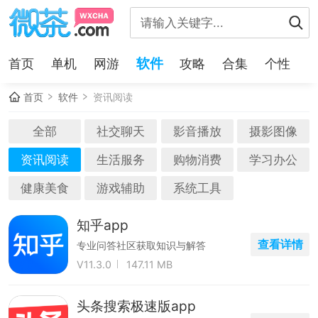
软件
首页
单机
网游
攻略
合集
个性
首页
软件
资讯阅读
全部
社交聊天
影音播放
摄影图像
资讯阅读
生活服务
购物消费
学习办公
健康美食
游戏辅助
系统工具
知乎app
查看详情
专业问答社区获取知识与解答
V11.3.0
147.11 MB
头条搜索极速版app