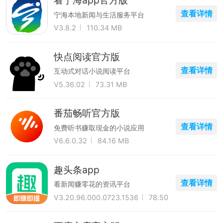
看宁海app官方版
查看详情
宁海本地新闻与生活服务平台
V3.8.2
110.34 MB
快点阅读官方版
查看详情
互动式对话小说阅读平台
V5.36.02
73.31 MB
番茄畅听官方版
查看详情
免费听书赚取现金的小说应用
V6.6.0.32
84.16 MB
趣头条app
查看详情
看新闻赚零花的资讯平台
V3.20.96.000.0723.1536
78.50
MB