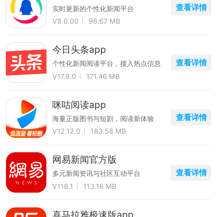
查看详情
实时更新的个性化新闻平台
V8.0.00
96.67 MB
今日头条app
查看详情
个性化新闻阅读平台，接入热点信息
V17.8.0
171.46 MB
咪咕阅读app
查看详情
海量正版图书与短剧，阅读新体验
V12.12.0
183.58 MB
网易新闻官方版
查看详情
多元新闻资讯与社区互动平台
V118.1
113.16 MB
喜马拉雅极速版app