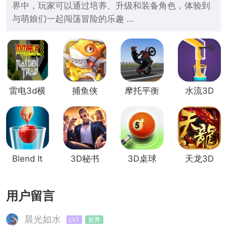
界中，玩家可以通过培养、升级和装备角色，体验到
与萌娘们一起闯荡冒险的乐趣 ...
雷电3d横
捕鱼侠
摩托平衡
水流3D
版
3D
3d
Blend It
3D秘书
3D桌球
天龙3D
3D
用户留言
晨光如水
LV1
新秀