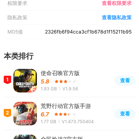
权限要求
查看权限要求
隐私政策
查看隐私政策
MD5值
2326fb6f94cca3cf1b678d1f15211b95
本类排行
使命召唤官方版
1
查看
5.8
1.93 GB
V1.9.56
荒野行动官方版手游
2
查看
6.7
1.77 GB
V1.473.750404