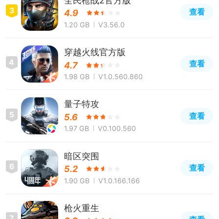
全民枪战2官方版
3
查看
4.9
1.20 GB
V3.56.0
穿越火线官方版
4
查看
4.7
1.98 GB
V1.0.560.860
量子特攻
5
查看
5.6
1.97 GB
V0.100.560
暗区突围
6
查看
5.2
1.90 GB
V1.0.166.166
枪火重生
7