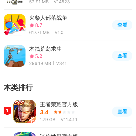
52.91 MB
V14523
火柴人部落战争
查看
8.7
617.71 MB
V1.0
木筏荒岛求生
查看
5.2
296.19 MB
V341
本类排行
王者荣耀官方版
1
查看
3.4
1.79 GB
V11.4.1.1