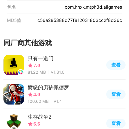
包名
com.hnxk.mtph3d.aligames
MD5值
c56a285388d77f812631803cc2f8d36c
同厂商其他游戏
只有一道门
查看
7.0
81.22 MB
V1.31.0
愤怒的男孩佩德罗
查看
4.0
106.60 MB
V1.4
生存战争2
查看
6.6