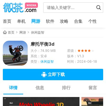
网游
首页
单机
软件
攻略
合集
个性
首页
网游
休闲益智
摩托平衡3d
大小：74.90 MB
星级：
系统：安卓
版本：V1.3
类型：
休闲益智
时间：2024-06-18
立即下载
详情
信息
排行
留言