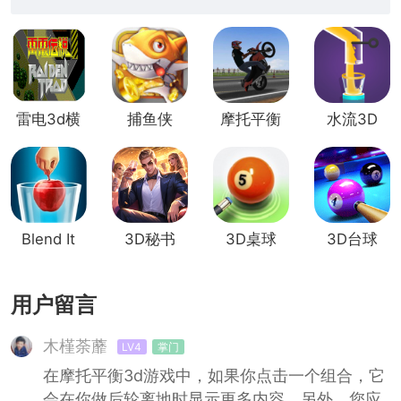
雷电3d横
捕鱼侠
摩托平衡
水流3D
版
3D
3d
Blend It
3D秘书
3D桌球
3D台球
3D
用户留言
木槿荼蘼
LV4
掌门
在摩托平衡3d游戏中，如果你点击一个组合，它
会在你做后轮离地时显示更多内容。另外，您应