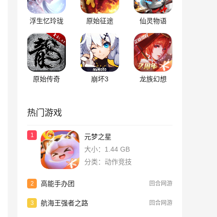
浮生忆玲珑
原始征途
仙灵物语
原始传奇
崩坏3
龙族幻想
热门游戏
1
元梦之星
大小：1.44 GB
分类：动作竞技
高能手办团
2
回合网游
航海王强者之路
3
回合网游