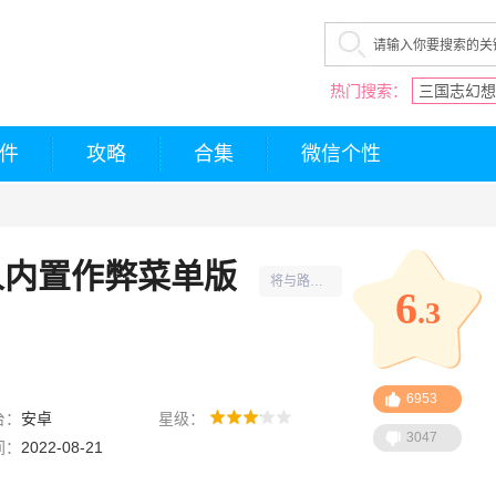
热门搜索：
三国志幻想
件
攻略
合集
微信个性
人内置作弊菜单版
将与路
6
.3
飞、索
隆、娜美
开启全新
6953
的旅途。
台：
安卓
星级：
3047
间：
2022-08-21