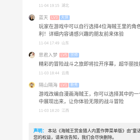
11-04 19:15
湖北
蓝天
LV3
大侠
玩家在游戏中可以自行选择4位海贼王里的角
利！详细内容请感兴趣的朋友前来体验
11-04 17:49
山东
思君入梦
LV5
宗师
精彩的冒险战斗之旅即将拉开序幕，超华丽技
11-03 18:44
云南
隔山隔海
LV1
新秀
游戏改编自漫画海贼王，你可以选择其中的一
中展现出来，让你体验无限的战斗冒险
11-03 18:20
江西
声明：
本站《海贼王赏金猎人内置作弊菜单版》由"童话
您的权益，请来信告知，我们会尽快删除。