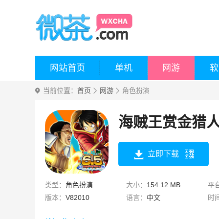
网站首页
单机
网游
软
当前位置：
首页
网游
角色扮演
海贼王赏金猎
立即下载
类型：
角色扮演
大小：
154.12 MB
平
版本：
V82010
语言：
中文
时