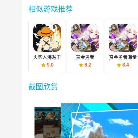
相似游戏推荐
火柴人海贼王
赏金勇者
赏金勇者海量
格斗
版
9.0
6.2
8.4
截图欣赏