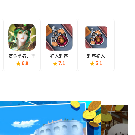
赏金勇者：王
猎人刺客
刺客猎人
者归来
6.9
7.1
5.1