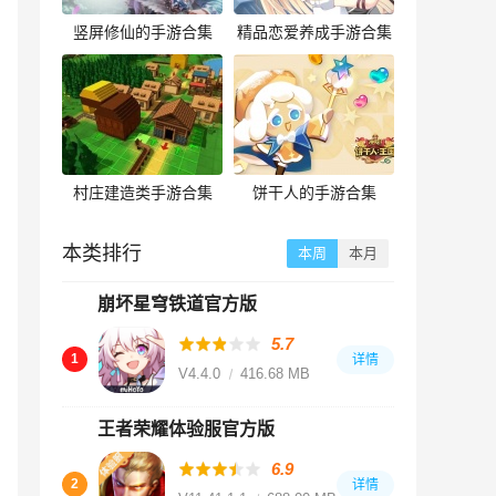
竖屏修仙的手游合集
精品恋爱养成手游合集
村庄建造类手游合集
饼干人的手游合集
本类排行
本周
本月
崩坏星穹铁道官方版
5.7
1
详情
V4.4.0
416.68 MB
王者荣耀体验服官方版
6.9
2
详情