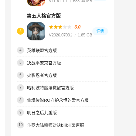
V11.41.1.18
688.00 MB
第五人格官方版
6.0
3
详情
V2026.0703.2056
1.85 GB
英雄联盟官方版
4
决战平安京官方版
5
火影忍者官方版
6
哈利波特魔法觉醒官方版
7
仙境传说RO守护永恒的爱官方版
8
明日之后九游版
9
斗罗大陆魂师对决bilibili渠道服
10