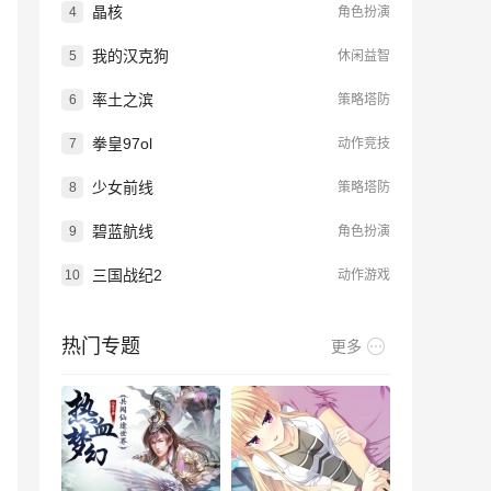
晶核
4
角色扮演
我的汉克狗
5
休闲益智
率土之滨
6
策略塔防
拳皇97ol
7
动作竞技
少女前线
8
策略塔防
碧蓝航线
9
角色扮演
三国战纪2
10
动作游戏
热门专题
更多