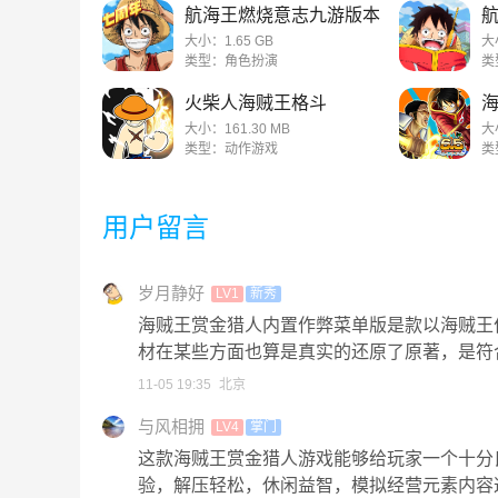
航海王燃烧意志九游版本
大小：1.65 GB
大
类型：角色扮演
类
火柴人海贼王格斗
大小：161.30 MB
大
类型：动作游戏
类
用户留言
岁月静好
LV1
新秀
海贼王赏金猎人内置作弊菜单版是款以海贼王
材在某些方面也算是真实的还原了原著，是符
11-05 19:35
北京
与风相拥
LV4
掌门
这款海贼王赏金猎人游戏能够给玩家一个十分
验，解压轻松，休闲益智，模拟经营元素内容