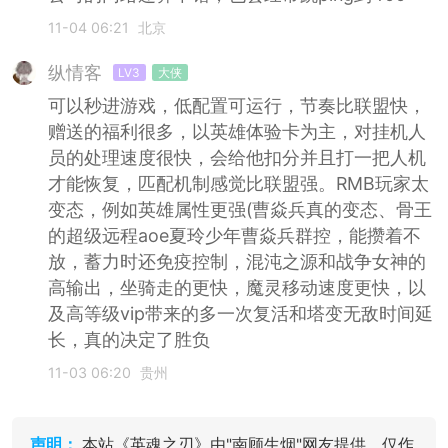
11-04 06:21
北京
纵情客
LV3
大侠
可以秒进游戏，低配置可运行，节奏比联盟快，
赠送的福利很多，以英雄体验卡为主，对挂机人
员的处理速度很快，会给他扣分并且打一把人机
才能恢复，匹配机制感觉比联盟强。RMB玩家太
变态，例如英雄属性更强(曹焱兵真的变态、骨王
的超级远程aoe夏玲少年曹焱兵群控，能攒着不
放，蓄力时还免疫控制，混沌之源和战争女神的
高输出，坐骑走的更快，魔灵移动速度更快，以
及高等级vip带来的多一次复活和塔变无敌时间延
长，真的决定了胜负
11-03 06:20
贵州
声明：
本站《英魂之刃》由"南顾生烟"网友提供，仅作