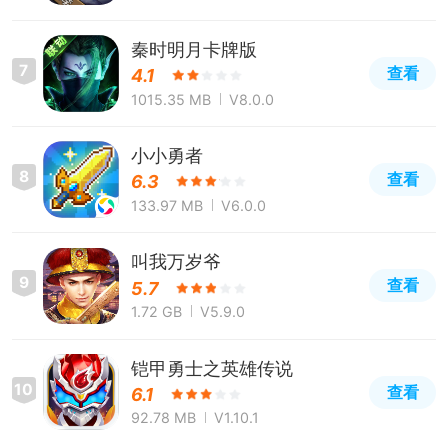
秦时明月卡牌版
7
查看
4.1
1015.35 MB
V8.0.0
小小勇者
8
查看
6.3
133.97 MB
V6.0.0
叫我万岁爷
9
查看
5.7
1.72 GB
V5.9.0
铠甲勇士之英雄传说
10
查看
6.1
92.78 MB
V1.10.1