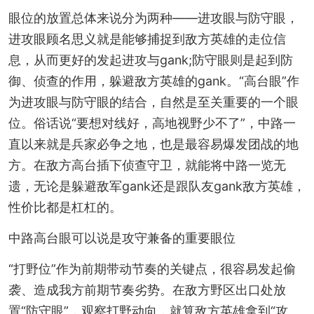
眼位的放置总体来说分为两种——进攻眼与防守眼，
进攻眼顾名思义就是能够捕捉到敌方英雄的走位信
息，从而更好的发起进攻与gank;防守眼则是起到防
御、侦查的作用，躲避敌方英雄的gank。“高台眼”作
为进攻眼与防守眼的结合，自然是至关重要的一个眼
位。俗话说“要想对线好，高地视野少不了”，中路一
直以来就是兵家必争之地，也是最容易爆发团战的地
方。在敌方高台插下侦查守卫，就能将中路一览无
遗，无论是躲避敌军gank还是跟队友gank敌方英雄，
性价比都是杠杠的。
中路高台眼可以说是攻守兼备的重要眼位
“打野位”作为前期带动节奏的关键点，很容易发起偷
袭、造成我方前期节奏劣势。在敌方野区出口处放
置“防守眼”，观察打野动向，就算敌方英雄拿到“攻