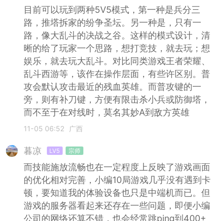
目前可以玩到两种5V5模式，第一种是兵分三
路，推塔拆家的纷争圣坛。另一种是，只有一
路，像大乱斗的决战之谷。这样的模式设计，清
晰的给了玩家一个思路，想打竞技，就去玩；想
娱乐，就去玩大乱斗。对比同类游戏王者荣耀、
乱斗西游等，该作在操作层面，有些许区别。普
攻会默认攻击最近的残血英雄。而普攻键的一
旁，则有补刀键，方便有限击杀小兵或防御塔，
而不至于在对线时，莫名其妙A到敌方英雄
11-05 06:52
广西
暮凉
LV5
宗师
而技能施放流畅也在一定程度上反映了游戏画面
的优化相对完善，小编10局游戏几乎没有遇到卡
顿，要知道我的体验设备也只是中端机而已。但
游戏的服务器看起来还存在一些问题，即便小编
公司的网络还算不错，也会经常跳ping到400+