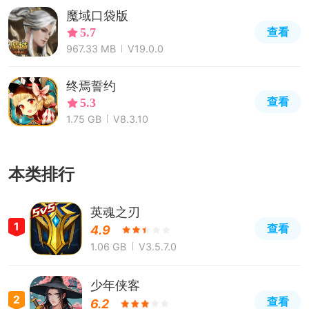
魔域口袋版
查看
5.7
967.33 MB
V19.0.0
终焉誓约
查看
5.3
1.75 GB
V8.3.10
本类排行
英魂之刃
1
查看
4.9
1.06 GB
V3.5.7.0
少年侠客
2
查看
6.2