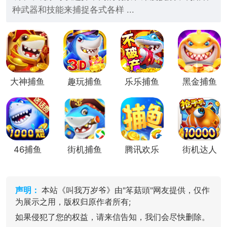
种武器和技能来捕捉各式各样 ...
大神捕鱼
趣玩捕鱼
乐乐捕鱼
黑金捕鱼
(3d真人
(3D真人
捕鱼)
捕鱼)
46捕鱼
街机捕鱼
腾讯欢乐
街机达人
捕鱼
捕鱼
声明：
本站《叫我万岁爷》由"笗菇頭"网友提供，仅作
为展示之用，版权归原作者所有;
如果侵犯了您的权益，请来信告知，我们会尽快删除。