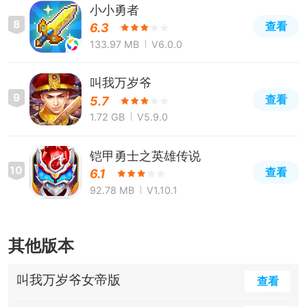
小小勇者
8
查看
6.3
133.97 MB
V6.0.0
叫我万岁爷
9
查看
5.7
1.72 GB
V5.9.0
铠甲勇士之英雄传说
10
查看
6.1
92.78 MB
V1.10.1
其他版本
叫我万岁爷女帝版
查看