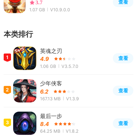
查看
3.7
1.07 GB
V10.9.0.0
本类排行
英魂之刃
1
查看
4.9
1.06 GB
V3.5.7.0
少年侠客
2
查看
6.2
167.13 MB
V1.3.9
最后一步
3
查看
8.4
64.25 MB
V1.8.2