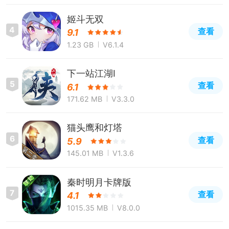
姬斗无双
4
查看
9.1
1.23 GB
V6.1.4
下一站江湖Ⅰ
5
查看
6.1
171.62 MB
V3.3.0
猫头鹰和灯塔
6
查看
5.9
145.01 MB
V1.3.6
秦时明月卡牌版
7
查看
4.1
1015.35 MB
V8.0.0