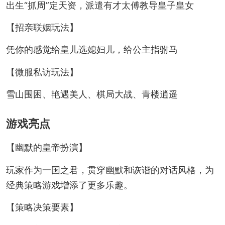
出生“抓周”定天资，派遣有才太傅教导皇子皇女
【招亲联姻玩法】
凭你的感觉给皇儿选媳妇儿，给公主指驸马
【微服私访玩法】
雪山围困、艳遇美人、棋局大战、青楼逍遥
游戏亮点
【幽默的皇帝扮演】
玩家作为一国之君，贯穿幽默和诙谐的对话风格，为
经典策略游戏增添了更多乐趣。
【策略决策要素】