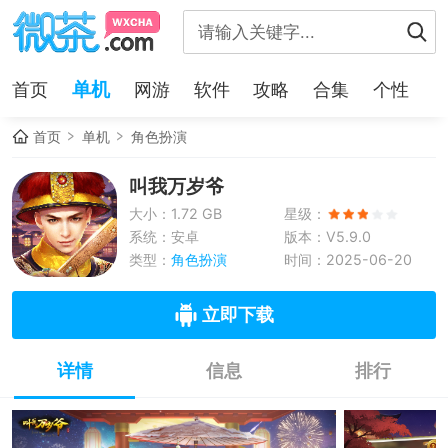
单机
首页
网游
软件
攻略
合集
个性
首页
单机
角色扮演
叫我万岁爷
大小：1.72 GB
星级：
系统：安卓
版本：V5.9.0
类型：
角色扮演
时间：2025-06-20
立即下载
详情
信息
排行