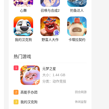
心舞
召唤与合成2
钓鱼达人
我的汉克狗
野蛮人大作
卡噗拉契约
战
热门游戏
1
元梦之星
大小：1.44 GB
分类：动作竞技
高能手办团
2
回合网游
我的汉克狗
3
休闲益智