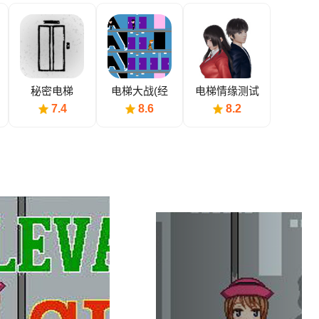
秘密电梯
电梯大战(经
电梯情缘测试
典动作)
版
7.4
8.6
8.2