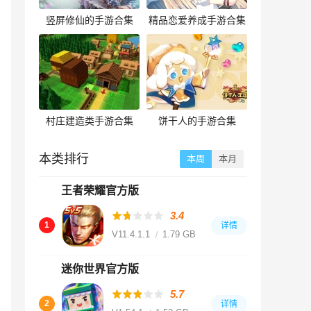
竖屏修仙的手游合集
精品恋爱养成手游合集
村庄建造类手游合集
饼干人的手游合集
本类排行
本周
本月
王者荣耀官方版
3.4
1
详情
V11.4.1.1
1.79 GB
迷你世界官方版
5.7
2
详情