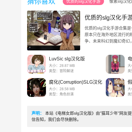
猜你喜欢
优质的slg汉化手游
像素slg汉
优质的slg汉化手
优质的slg汉化手游合集
原本只在海外地区流行的
争、未来科幻到魔幻奇幻
玩家们可以更轻松地理解游戏
LuvSic slg汉化版
电
大小：28.87 MB
大
类型：冒险解谜
类
腐化(Corruption)SLG汉化
假
版
大小：28.58 MB
大
类型：角色扮演
类
声明：
本站《电梯女郎slg汉化版》由"猫耳少年"网
信告知，我们会尽快删除。