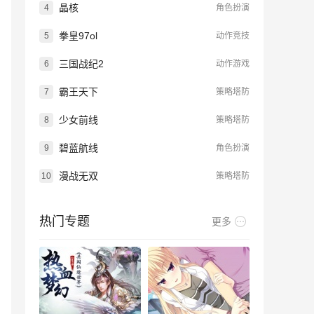
晶核
4
角色扮演
拳皇97ol
5
动作竞技
三国战纪2
6
动作游戏
霸王天下
7
策略塔防
少女前线
8
策略塔防
碧蓝航线
9
角色扮演
漫战无双
10
策略塔防
热门专题
更多