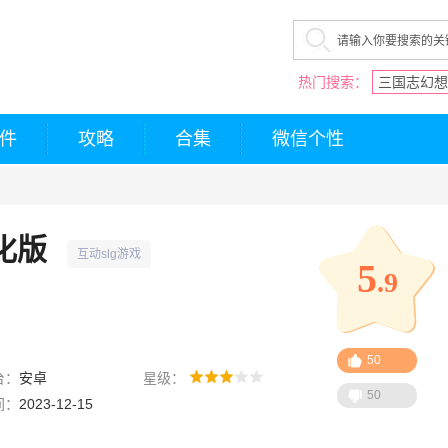
热门搜索：
三国志幻想
件
攻略
合集
微信个性
化版
互动slg游戏
5
.9
50
台：
安卓
星级：
50
间：
2023-12-15