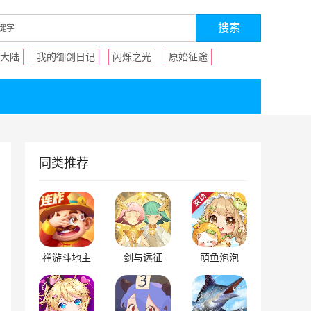
大陆
我的御剑日记
闪烁之光
原始征途
同类推荐
禅游斗地主
剑与远征
萌鱼泡泡