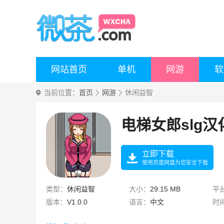
网站首页
单机
网游
软
当前位置：
首页
网游
休闲益智
电梯女郎slg汉
立即下载
使用百度网盘为您安全下载
类型：
休闲益智
大小：
29.15 MB
平
版本：
V1.0.0
语言：
中文
时