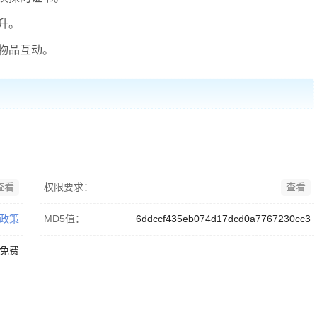
升。
物品互动。
查看
权限要求：
查看
政策
MD5值：
6ddccf435eb074d17dcd0a7767230cc3
免费