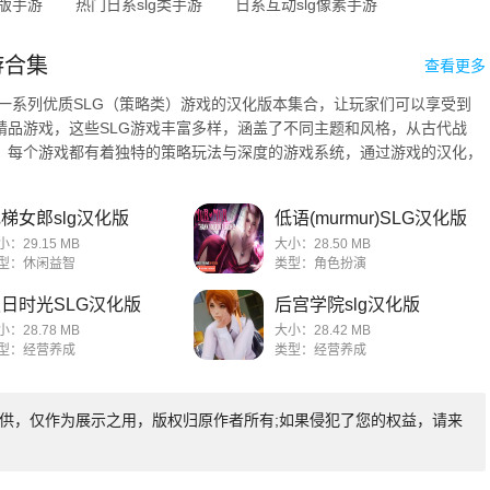
化版手游
热门日系slg类手游
日系互动slg像素手游
游合集
查看更多
是一系列优质SLG（策略类）游戏的汉化版本集合，让玩家们可以享受到
精品游戏，这些SLG游戏丰富多样，涵盖了不同主题和风格，从古代战
，每个游戏都有着独特的策略玩法与深度的游戏系统，通过游戏的汉化，
 ...
梯女郎slg汉化版
低语(murmur)SLG汉化版
小：29.15 MB
大小：28.50 MB
型：休闲益智
类型：角色扮演
日时光SLG汉化版
后宫学院slg汉化版
小：28.78 MB
大小：28.42 MB
型：经营养成
类型：经营养成
友提供，仅作为展示之用，版权归原作者所有;如果侵犯了您的权益，请来