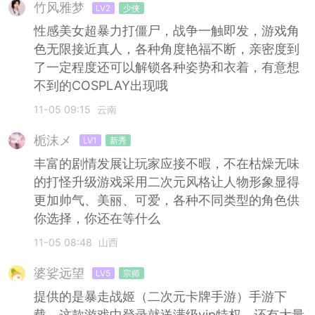
竹风雅梦
LV2
少侠
性感美女超暴力打僵尸，战争一触即发，游戏角
色无限接近真人，各种角度艳福不断，亲密度到
了一定程度还可以解锁各种姿势和衣着，有意想
不到的COSPLAY出现哦
11-05 09:15
云南
栀沫メ
LV1
新秀
丰富的剧情发展让玩家应接不暇，不在枯燥无味
的打怪升级游戏采用二次元风格让人物形象显得
更加帅气、美丽、可爱，各种不同类型的角色供
你选择，你还在等什么
11-05 08:48
山西
婆娑远望
LV5
宗师
提供的是暴走战姬（二次元卡牌手游）手游下
载，这款游戏中登录就送满级vip特权，还有大量