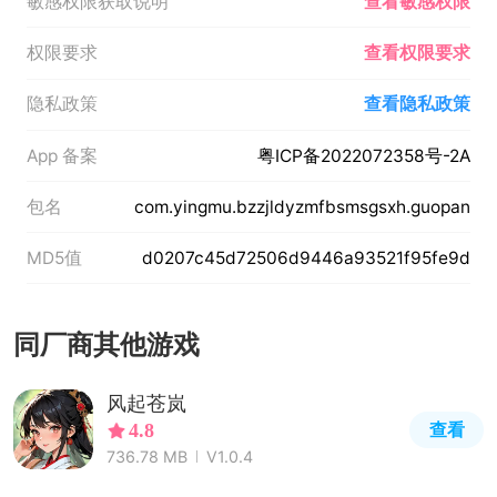
敏感权限获取说明
查看敏感权限
权限要求
查看权限要求
隐私政策
查看隐私政策
App 备案
粤ICP备2022072358号-2A
包名
com.yingmu.bzzjldyzmfbsmsgsxh.guopan
MD5值
d0207c45d72506d9446a93521f95fe9d
同厂商其他游戏
风起苍岚
查看
4.8
736.78 MB
V1.0.4