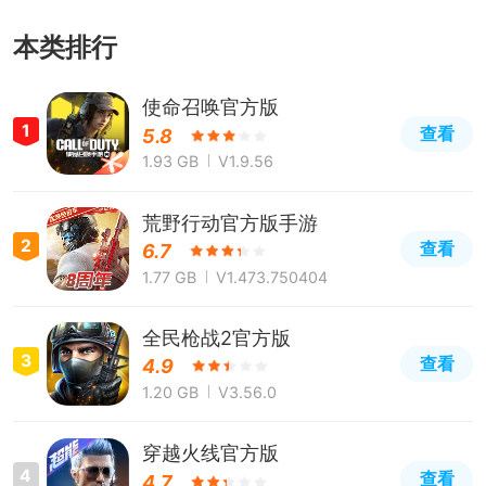
本类排行
使命召唤官方版
1
查看
5.8
1.93 GB
V1.9.56
荒野行动官方版手游
2
查看
6.7
1.77 GB
V1.473.750404
全民枪战2官方版
3
查看
4.9
1.20 GB
V3.56.0
穿越火线官方版
4
查看
4.7