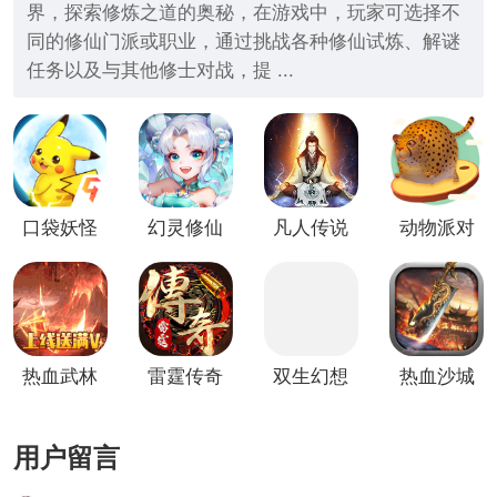
界，探索修炼之道的奥秘，在游戏中，玩家可选择不
同的修仙门派或职业，通过挑战各种修仙试炼、解谜
任务以及与其他修士对战，提 ...
口袋妖怪
幻灵修仙
凡人传说
动物派对
叶绿竖屏
传
(放置修
竖屏版
版
仙)
热血武林
雷霆传奇
双生幻想
热血沙城
竖屏版
竖屏版
竖屏版
竖屏版
用户留言