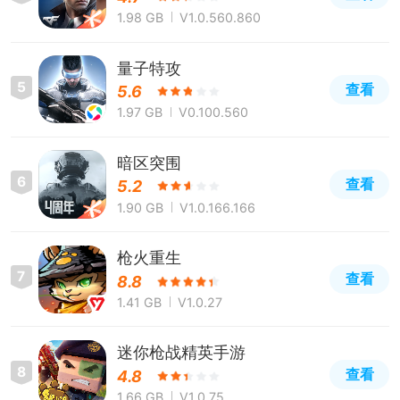
1.98 GB
V1.0.560.860
量子特攻
5
查看
5.6
1.97 GB
V0.100.560
暗区突围
6
查看
5.2
1.90 GB
V1.0.166.166
枪火重生
7
查看
8.8
1.41 GB
V1.0.27
迷你枪战精英手游
8
查看
4.8
1.66 GB
V1.0.75