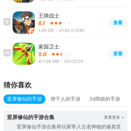
王牌战士
9
查看
6.1
1.95 GB
V1.65.0.1040
家园卫士
10
查看
5.0
417.98 MB
V61.0220
猜你喜欢
竖屏修仙的手游
饼干人的手游
3d萌娘的手游
竖屏修仙的手游合集
查看更多 >
竖屏修仙手游合集将玩家带入古老神秘的修真世