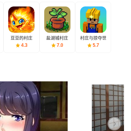
豆豆的村庄
盐湖城村庄
村庄与掠夺世
界
4.3
7.0
5.7