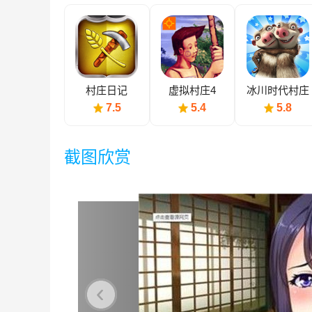
村庄日记
虚拟村庄4
冰川时代村庄
7.5
5.4
5.8
截图欣赏