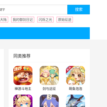
大陆
我的御剑日记
闪烁之光
原始征途
同类推荐
禅游斗地主
剑与远征
萌鱼泡泡