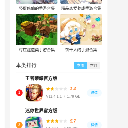
竖屏修仙的手游合集
精品恋爱养成手游合集
村庄建造类手游合集
饼干人的手游合集
本类排行
本周
本月
王者荣耀官方版
3.4
1
详情
V11.4.1.1
1.79 GB
迷你世界官方版
5.7
2
详情