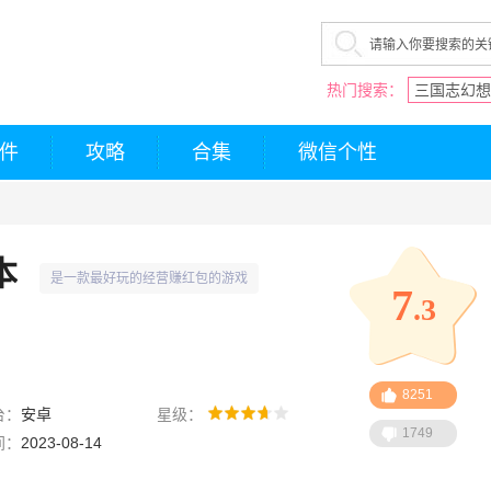
热门搜索：
三国志幻想
件
攻略
合集
微信个性
本
是一款最好玩的经营赚红包的游戏
7
.3
8251
台：
安卓
星级：
1749
间：
2023-08-14