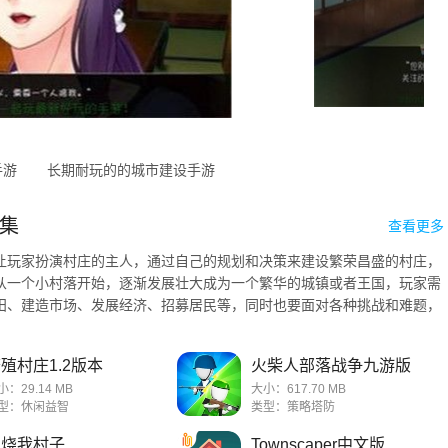
手游
长期耐玩的的城市建设手游
集
查看更多
让玩家扮演村庄的主人，通过自己的规划和决策来建设繁荣昌盛的村庄，
从一个小村落开始，逐渐发展壮大成为一个繁华的城镇或者王国，玩家需
田、建造市场、发展经济、招募居民等，同时也要面对各种挑战和难题，
.
殖村庄1.2版本
火柴人部落战争九游版
小：29.14 MB
大小：617.70 MB
型：休闲益智
类型：策略塔防
别烧我村子
Townscaper中文版