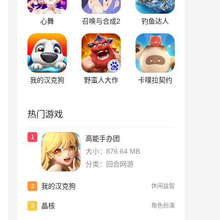
心舞
召唤与合成2
钓鱼达人
我的汉克狗
野蛮人大作
卡噗拉契约
战
热门游戏
1
高能手办团
大小：876.64 MB
分类：回合网游
我的汉克狗
2
休闲益智
晶核
3
角色扮演