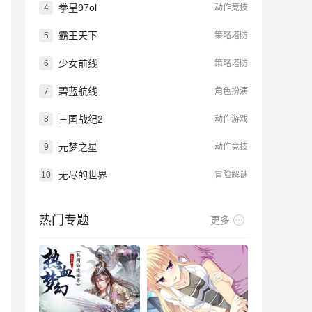
拳皇97ol
4
动作竞技
霸王天下
5
策略塔防
少女前线
6
策略塔防
碧蓝航线
7
角色扮演
三国战纪2
8
动作游戏
元梦之星
9
动作竞技
无尽的世界
10
冒险解谜
热门专题
更多