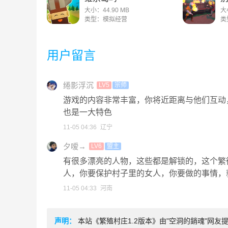
大小：44.90 MB
大
类型：模拟经营
类
用户留言
绻影浮沉
LV5
宗师
游戏的内容非常丰富，你将近距离与他们互动
也是一大特色
11-05 04:36
辽宁
夕嗳→
LV6
盟主
有很多漂亮的人物，这些都是解锁的，这个繁
人，你要保护村子里的女人，你要做的事情，
11-05 04:33
河南
声明：
本站《繁殖村庄1.2版本》由"空洞的銷魂"网