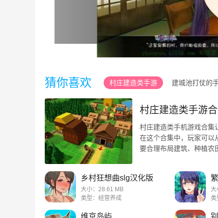
猜你喜欢
村庄建造类手游
建城池打仗的
村庄建造类手游合
村庄建造类手机游戏合集
在这个合集中，玩家可以
要合理布局建筑、种植农
比如资源管理、灾害事件 ..
乡村狂想曲slg汉化版
繁
大小：28.61 MB
大
类型：经营养成
类
维京岛屿