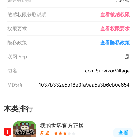
是否有内购
无内购
敏感权限获取说明
查看敏感权限
权限要求
查看权限要求
隐私政策
查看隐私政策
联网 App
是
包名
com.SurvivorVillage
MD5值
1037b332e5b18e3fa9aa5a3b6cb0e654
本类排行
我的世界官方正版
1
查看
5.4