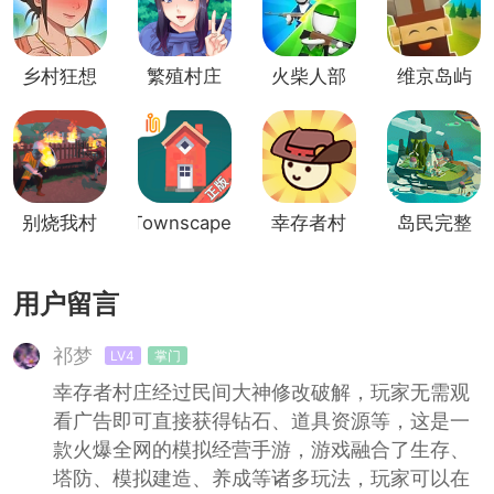
乡村狂想
繁殖村庄
火柴人部
维京岛屿
曲slg汉
1.2版本
落战争九
化版
游版
别烧我村
Townscaper
幸存者村
岛民完整
子
中文版
庄
版
用户留言
祁梦
LV4
掌门
幸存者村庄经过民间大神修改破解，玩家无需观
看广告即可直接获得钻石、道具资源等，这是一
款火爆全网的模拟经营手游，游戏融合了生存、
塔防、模拟建造、养成等诸多玩法，玩家可以在