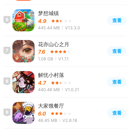
梦想城镇
6
查看
4.9
445.44 MB
V13.3.0
花亦山心之月
7
查看
7.6
1.08 GB
V1.7.1
解忧小村落
8
查看
4.7
440.48 MB
V1.0.21
大家饿餐厅
9
查看
6.0
46.45 MB
V2.8.18