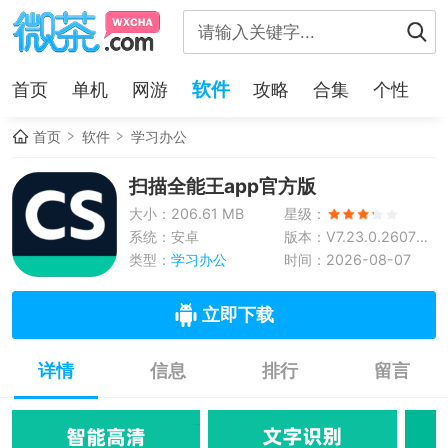
软件
首页
单机
网游
攻略
合集
个性
首页
软件
学习办公
扫描全能王app官方版
大小：206.61 MB
星级：
系统：安卓
版本：V7.23.0.260730
类型：
学习办公
0000
时间：2026-08-07
立即下载
详情
信息
排行
留言