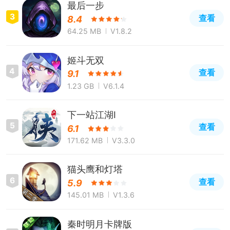
最后一步
3
查看
8.4
64.25 MB
V1.8.2
姬斗无双
4
查看
9.1
1.23 GB
V6.1.4
下一站江湖Ⅰ
5
查看
6.1
171.62 MB
V3.3.0
猫头鹰和灯塔
6
查看
5.9
145.01 MB
V1.3.6
秦时明月卡牌版