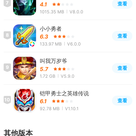
7
查看
4.1
1015.35 MB
V8.0.0
小小勇者
8
查看
6.3
133.97 MB
V6.0.0
叫我万岁爷
9
查看
5.7
1.72 GB
V5.9.0
铠甲勇士之英雄传说
10
查看
6.1
92.78 MB
V1.10.1
其他版本