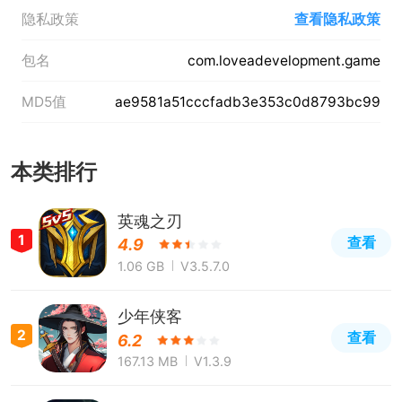
隐私政策
查看隐私政策
包名
com.loveadevelopment.game
MD5值
ae9581a51cccfadb3e353c0d8793bc99
本类排行
英魂之刃
1
查看
4.9
1.06 GB
V3.5.7.0
少年侠客
2
查看
6.2
167.13 MB
V1.3.9