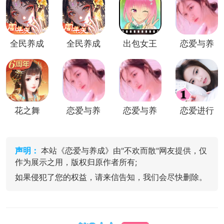
全民养成
全民养成
出包女王
恋爱与养
之女皇陛
之女皇陛
汉化直装
成
下无限元
下九游版
版
宝版
花之舞
恋爱与养
恋爱与养
恋爱进行
(古风恋
成破解版
成无限金
时最新修
爱养成)
币版
改版
声明：
本站《恋爱与养成》由"不欢而散"网友提供，仅
作为展示之用，版权归原作者所有;
如果侵犯了您的权益，请来信告知，我们会尽快删除。